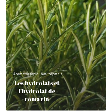
Aromathérapie
Naturopathie
Les hydrolats et
l’hydrolat de
romarin