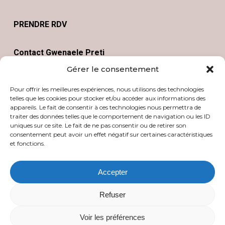
PRENDRE RDV
Contact Gwenaele Preti
Gérer le consentement
Naturopathie
Pour offrir les meilleures expériences, nous utilisons des technologies
Aromatherapie
telles que les cookies pour stocker et/ou accéder aux informations des
appareils. Le fait de consentir à ces technologies nous permettra de
Relaxation psychosomatique
traiter des données telles que le comportement de navigation ou les ID
Qi gong
uniques sur ce site. Le fait de ne pas consentir ou de retirer son
consentement peut avoir un effet négatif sur certaines caractéristiques
Taïchi chuan
et fonctions.
Espace Kalyana à Belz
Accepter
Refuser
Facebook
Voir les préférences
Instagram