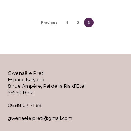
Previous
1
2
3
Gwenaële Preti
Espace Kalyana
8 rue Ampère, Pai de la Ria d'Etel
56550 Belz
06 88 07 71 68
gwenaele.preti@gmail.com