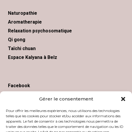
Naturopathie
Aromatherapie
Relaxation psychosomatique
Qi gong
Taïchi chuan
Espace Kalyana à Belz
Facebook
Instagram
Gérer le consentement
Politique de cookies (UE)
Pour offrir les meilleures expériences, nous utilisons des technologies
telles que les cookies pour stocker et/ou accéder aux informations des
Politique de confidentialité
appareils. Le fait de consentir à ces technologies nous permettra de
traiter des données telles que le comportement de navigation ou les ID
uniques sur ce site. Le fait de ne pas consentir ou de retirer son