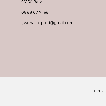
56550 Belz
06 88 07 71 68
gwenaele.preti@gmail.com
© 2026 