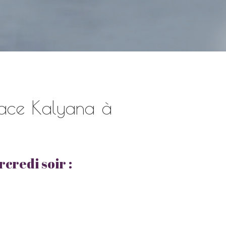
pace Kalyana à
credi soir :