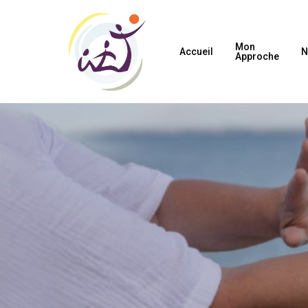
Skip
to
main
Mon
content
Accueil
N
Approche