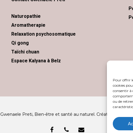
P
Naturopathie
Po
Aromatherapie
Relaxation psychosomatique
Qi gong
Taïchi chuan
Espace Kalyana à Belz
Pour offrir 
cookies pour
consentir à 
comportement
ou de retire
caractéristi
Gwenaele Preti, Bien-être et santé au naturel. Création
Compou
Ac
facebook
phone
email