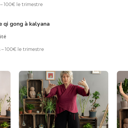
s – 100€ le trimestre
e qi gong à kalyana
ité
s – 100€ le trimestre